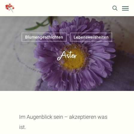
Skip
Men
search
to
main
content
Blumengeschichten
Lebensweisheiten
Aster
Im Augenblick sein – akzeptieren was
ist.